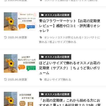
2025.04.08更新
コンパクトに飾れる
/
程よいサイズで飾れる
オススメお花の定期便
青山フラワーマーケット【お花の定期便
レビュー】感想や口コミ・評判通りオシ
ャレ？
2025.04.08更新
オシャレ
/
コストが抑えられる
/
コンパクトに
飾れる
/
程よいサイズで飾れる
オススメお花の定期便
ほどよいサイズで飾れるオススメお花の
定期便（サブスク）｜ちょうど良いボリ
ューム
2025.04.08更新
程よいサイズで飾れる
オススメお花の定期便
「お花の定期便」これから始める方にお
すすめ７選＋1！各社比較２０２5年（実