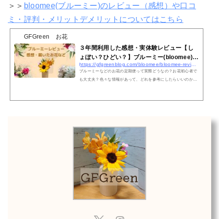
＞＞
bloomee(ブルーミー)のレビュー（感想）や口コ
ミ・評判・メリットデメリットについてはこちら
GFGreen お花
３年間利用した感想・実体験レビュー【し
ょぼい？ひどい？】ブルーミー(bloomee)
https://gfgreenblog.com/bloomee/bloomee-review/
|...
ブルーミーなどのお花の定期便って実際どうなの？お花初心者で
も大丈夫？色々な情報があって、どれを参考にしたらいいのか分
からなかったりしますよね？ 「お花の定期便って口コミや評判を
見るとちょっと不安…」 「花のある暮らしって素敵だけど、私に
は無