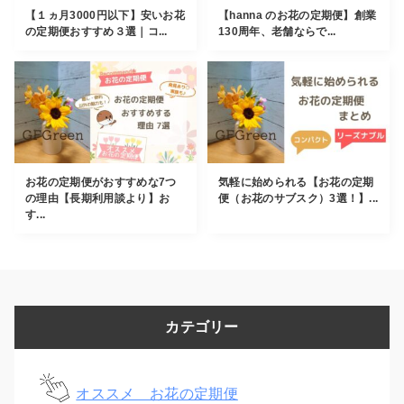
【１ヵ月3000円以下】安いお花
【hanna のお花の定期便】創業
の定期便おすすめ３選｜コ...
130周年、老舗ならで...
お花の定期便がおすすめな7つ
気軽に始められる【お花の定期
の理由【長期利用談より】お
便（お花のサブスク）3選！】...
す...
カテゴリー
オススメ お花の定期便