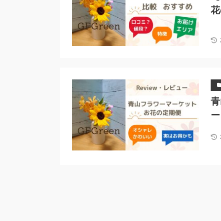
花
青
ー